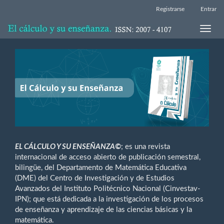
Navegación
Registrarse
Entrar
principal
Contenido
Toggle
principal
naviga
Barra
lateral
EL CÁLCULO Y SU ENSEÑANZA©
; es una revista
internacional de acceso abierto de publicación semestral,
bilingüe, del Departamento de Matemática Educativa
(DME) del Centro de Investigación y de Estudios
Avanzados del Instituto Politécnico Nacional (Cinvestav-
IPN); que está dedicada a la investigación de los procesos
de enseñanza y aprendizaje de las ciencias básicas y la
matemática.