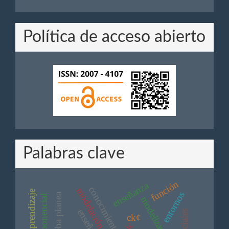
Revisores
Política de acceso abierto
Palabras clave
función
enseñanza
conocimiento
modelación
entornos
prueba planea
modelización
ck¢
tic