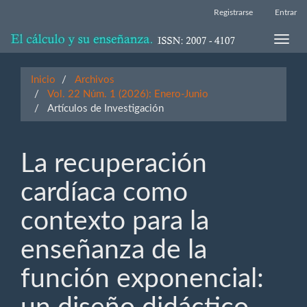
Navegación
Registrarse
Entrar
principal
Contenido
Toggle
principal
naviga
Barra
lateral
Inicio
Archivos
Vol. 22 Núm. 1 (2026): Enero-Junio
Artículos de Investigación
La recuperación
cardíaca como
contexto para la
enseñanza de la
función exponencial: