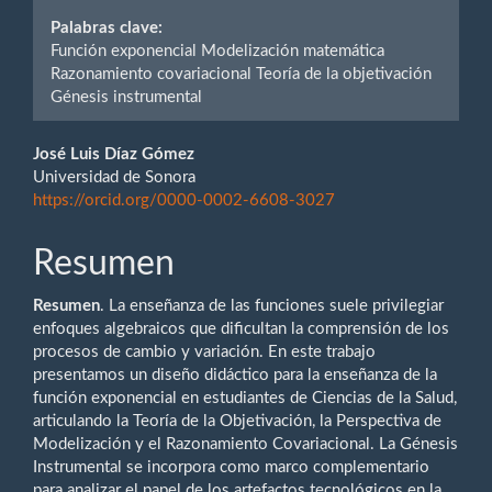
Palabras clave:
Función exponencial Modelización matemática
Razonamiento covariacional Teoría de la objetivación
Génesis instrumental
Contenido
José Luis Díaz Gómez
Universidad de Sonora
principal
https://orcid.org/0000-0002-6608-3027
del
Resumen
artículo
Resumen
. La enseñanza de las funciones suele privilegiar
enfoques algebraicos que dificultan la comprensión de los
procesos de cambio y variación. En este trabajo
presentamos un diseño didáctico para la enseñanza de la
función exponencial en estudiantes de Ciencias de la Salud,
articulando la Teoría de la Objetivación, la Perspectiva de
Modelización y el Razonamiento Covariacional. La Génesis
Instrumental se incorpora como marco complementario
para analizar el papel de los artefactos tecnológicos en la