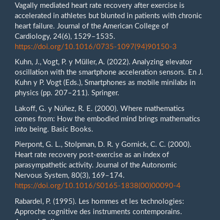
Vagally mediated heart rate recovery after exercise is
accelerated in athletes but blunted in patients with chronic
heart failure. Journal of the American College of
Cardiology, 24(6), 1529–1535.
https://doi.org/10.1016/0735-1097(94)90150-3
Kuhn, J., Vogt, P. y Müller, A. (2022). Analyzing elevator
oscillation with the smartphone acceleration sensors. En J.
Kuhn y P. Vogt (Eds.), Smartphones as mobile minilabs in
physics (pp. 207–211). Springer.
Lakoff, G. y Núñez, R. E. (2000). Where mathematics
comes from: How the embodied mind brings mathematics
into being. Basic Books.
Pierpont, G. L., Stolpman, D. R. y Gornick, C. C. (2000).
Heart rate recovery post-exercise as an index of
parasympathetic activity. Journal of the Autonomic
Nervous System, 80(3), 169–174.
https://doi.org/10.1016/S0165-1838(00)00090-4
Rabardel, P. (1995). Les hommes et les technologies:
Approche cognitive des instruments contemporains.