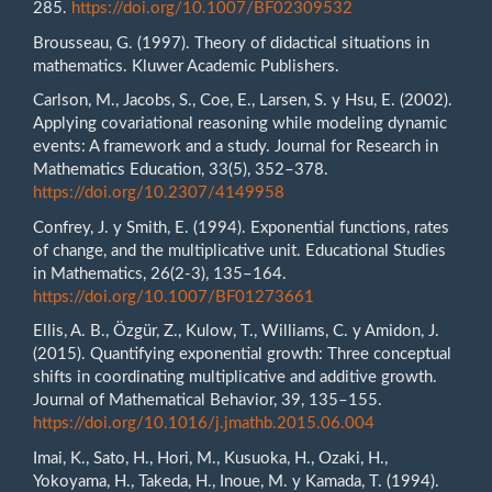
285.
https://doi.org/10.1007/BF02309532
Brousseau, G. (1997). Theory of didactical situations in
mathematics. Kluwer Academic Publishers.
Carlson, M., Jacobs, S., Coe, E., Larsen, S. y Hsu, E. (2002).
Applying covariational reasoning while modeling dynamic
events: A framework and a study. Journal for Research in
Mathematics Education, 33(5), 352–378.
https://doi.org/10.2307/4149958
Confrey, J. y Smith, E. (1994). Exponential functions, rates
of change, and the multiplicative unit. Educational Studies
in Mathematics, 26(2-3), 135–164.
https://doi.org/10.1007/BF01273661
Ellis, A. B., Özgür, Z., Kulow, T., Williams, C. y Amidon, J.
(2015). Quantifying exponential growth: Three conceptual
shifts in coordinating multiplicative and additive growth.
Journal of Mathematical Behavior, 39, 135–155.
https://doi.org/10.1016/j.jmathb.2015.06.004
Imai, K., Sato, H., Hori, M., Kusuoka, H., Ozaki, H.,
Yokoyama, H., Takeda, H., Inoue, M. y Kamada, T. (1994).