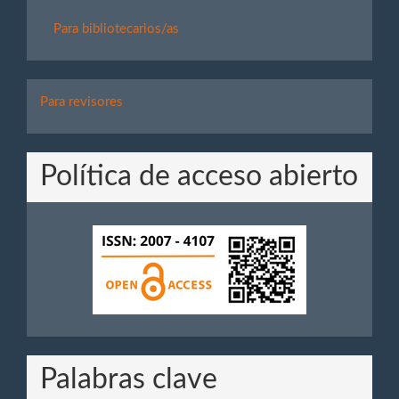
Para bibliotecarios/as
Para
Para revisores
Revisores
Política de acceso abierto
Palabras clave