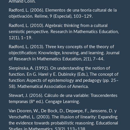
Armand Colin.
Radford, L. (2006). Elementos de una teoría cultural de la
objetivación. Relime, 9 (Especial), 103–129.
Radford, L. (2010). Algebraic thinking from a cultural
semiotic perspective. Research in Mathematics Education,
12(1), 1–19.
Radford, L. (2013). Three key concepts of the theory of
objectification: Knowledge, knowing, and learning. Journal
of Research in Mathematics Education, 2(1), 7–44.
Sierpinska, A. (1992). On understanding the notion of
function. En G. Harel y E. Dubinsky (Eds.), The concept of
function: Aspects of epistemology and pedagogy (pp. 25–
58). Mathematical Association of America.
Stewart, J. (2016). Cálculo de una variable: Trascendentes
tempranas (8ª ed.). Cengage Learning.
Van Dooren, W., De Bock, D., Depaepe, F., Janssens, D. y
Verschaffel, L. (2003). The illusion of linearity: Expanding
the evidence towards probabilistic reasoning. Educational
Studies in Mathematics, 53(2), 113–138.