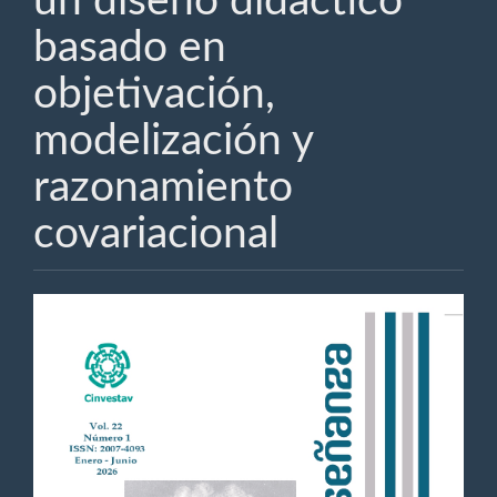
un diseño didáctico
basado en
objetivación,
modelización y
razonamiento
covariacional
Barra
lateral
del
artículo