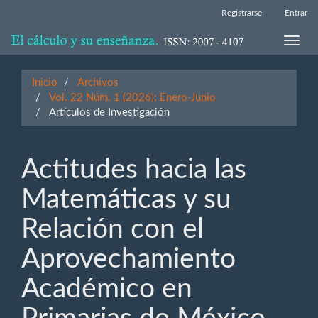
Navegación
Registrarse
Entrar
principal
Contenido
Toggle
principal
naviga
Barra
lateral
Inicio
Archivos
Vol. 22 Núm. 1 (2026): Enero-Junio
Artículos de Investigación
Actitudes hacia las
Matemáticas y su
Relación con el
Aprovechamiento
Académico en