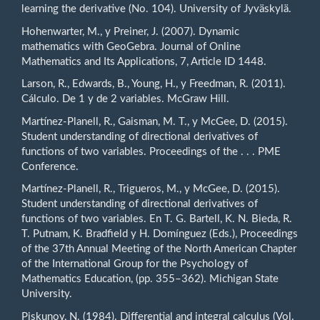
learning the derivative (No. 104). University of Jyväskylä.
Hohenwarter, M., y Preiner, J. (2007). Dynamic
mathematics with GeoGebra. Journal of Online
Mathematics and Its Applications, 7, Article ID 1448.
Larson, R., Edwards, B., Young, H., y Freedman, R. (2011).
Cálculo. De 1 y de 2 variables. McGraw Hill.
Martínez-Planell, R., Gaisman, M. T., y McGee, D. (2015).
Student understanding of directional derivatives of
functions of two variables. Proceedings of the . . . PME
Conference.
Martínez-Planell, R., Trigueros, M., y McGee, D. (2015).
Student understanding of directional derivatives of
functions of two variables. En T. G. Bartell, K. N. Bieda, R.
T. Putnam, K. Bradfield y H. Domínguez (Eds.), Proceedings
of the 37th Annual Meeting of the North American Chapter
of the International Group for the Psychology of
Mathematics Education, (pp. 355–362). Michigan State
University.
Piskunov, N. (1984). Differential and integral calculus (Vol.