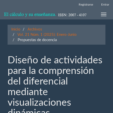
Navegación
Registrarse
Entrar
principal
Contenido
Toggle
principal
naviga
Barra
lateral
Inicio
Archivos
Vol. 21 Núm. 1 (2025): Enero-Junio
Propuestas de docencia
Diseño de actividades
para la comprensión
del diferencial
mediante
visualizaciones