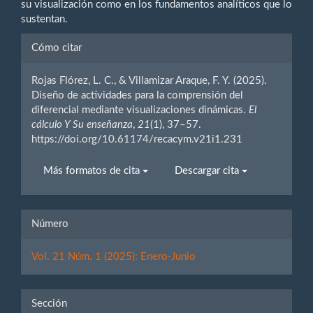
su visualización como en los fundamentos analíticos que lo
sustentan.
Detalles
Cómo citar
del
Rojas Flórez, L. C., & Villamizar Araque, F. Y. (2025).
artículo
Diseño de actividades para la comprensión del
diferencial mediante visualizaciones dinámicas.
El
cálculo Y Su enseñanza
,
21
(1), 37–57.
https://doi.org/10.61174/recacym.v21i1.231
Más formatos de cita
Descargar cita
Número
Vol. 21 Núm. 1 (2025): Enero-Junio
Sección