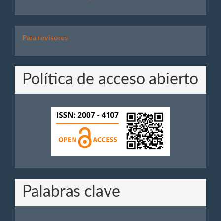
Para
Para revisores
Revisores
Política de acceso abierto
Palabras clave