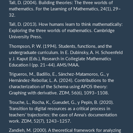
Tall, D. (2004). Building theories: The three worlds of
mathematics. For the Learning of Mathematics, 24(1), 29–
32.
Tall, D. (2013). How humans learn to think mathematically:
Exploring the three worlds of mathematics. Cambridge
University Press.
Thompson, P. W. (1994). Students, functions, and the
undergraduate curriculum. In E. Dubinsky, A. H. Schoenfeld
y J. Kaput (Eds.), Research in Collegiate Mathematics
Education I (pp. 21–44). AMS/MAA.
Trigueros, M., Badillo, E., Sánchez-Matamoros, G., y
Hernández-Rebollar, L. A. (2024). Contributions to the
characterization of the Schema using APOS theory:
Graphing with derivative. ZDM, 56(6), 1093–1108.
Trouche, L., Rocha, K., Gueudet, G., y Pepin, B. (2020).
Transition to digital resources as a critical process in
teachers’ trajectories: the case of Anna’s documentation
work. ZDM, 52(7), 1243–1257.
Zandieh, M. (2000). A theoretical framework for analyzing