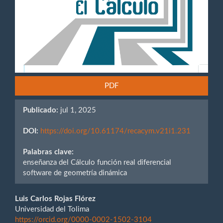
PDF
Publicado:
jul 1, 2025
DOI:
https://doi.org/10.61174/recacym.v21i1.231
Palabras clave:
enseñanza del Cálculo función real diferencial
software de geometría dinámica
Contenido
Luis Carlos Rojas Flórez
Universidad del Tolima
principal
https://orcid.org/0000-0002-1502-3104