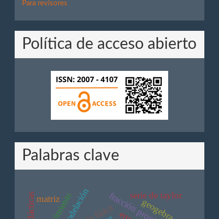
Para
Para revisores
Revisores
Política de acceso abierto
Palabras clave
modelación
fracción propia
serie de taylor
conocimiento
matriz
geogebra