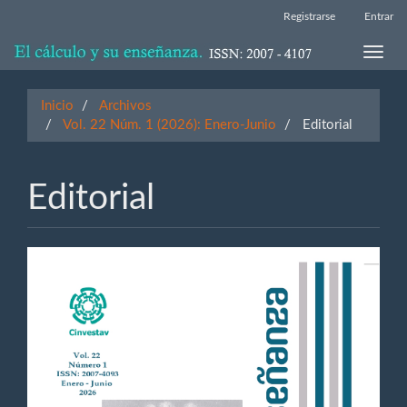
Navegación
Registrarse
Entrar
principal
Contenido
Toggle
principal
naviga
Barra
lateral
Inicio
Archivos
Vol. 22 Núm. 1 (2026): Enero-Junio
Editorial
Editorial
Barra
lateral
del
artículo